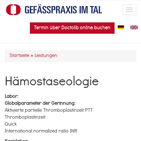
Direkt zum Inhalt
Toggl
navig
Termin über Doctolib online buchen
Startseite
»
Leistungen
Sie sind hier
Hämostaseologie
Labor:
Globalparameter der Gerinnung:
Aktivierte partielle Thromboplastinzeit PTT
Thromboplastinzeit
Quick
International normalized ratio INR